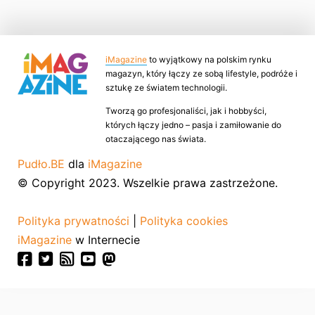
iMagazine
to wyjątkowy na polskim rynku
magazyn, który łączy ze sobą lifestyle, podróże i
sztukę ze światem technologii.
Tworzą go profesjonaliści, jak i hobbyści,
których łączy jedno – pasja i zamiłowanie do
otaczającego nas świata.
Pudło.BE
dla
iMagazine
© Copyright 2023. Wszelkie prawa zastrzeżone.
Polityka prywatności
|
Polityka cookies
iMagazine
w Internecie