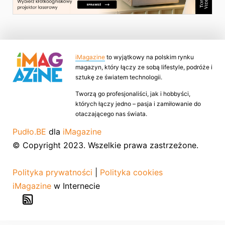
iMagazine
to wyjątkowy na polskim rynku
magazyn, który łączy ze sobą lifestyle, podróże i
sztukę ze światem technologii.
Tworzą go profesjonaliści, jak i hobbyści,
których łączy jedno – pasja i zamiłowanie do
otaczającego nas świata.
Pudło.BE
dla
iMagazine
© Copyright 2023. Wszelkie prawa zastrzeżone.
Polityka prywatności
|
Polityka cookies
iMagazine
w Internecie