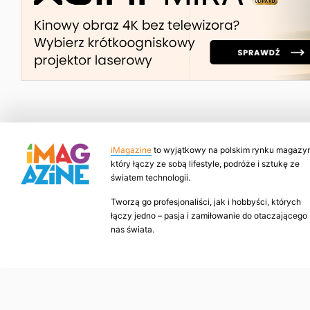
iMagazine
to wyjątkowy na polskim rynku magazyn
który łączy ze sobą lifestyle, podróże i sztukę ze
światem technologii.
Tworzą go profesjonaliści, jak i hobbyści, których
łączy jedno – pasja i zamiłowanie do otaczającego
nas świata.