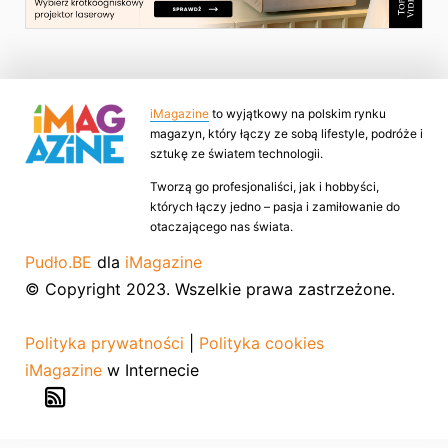
iMagazine
to wyjątkowy na polskim rynku
magazyn, który łączy ze sobą lifestyle, podróże i
sztukę ze światem technologii.
Tworzą go profesjonaliści, jak i hobbyści,
których łączy jedno – pasja i zamiłowanie do
otaczającego nas świata.
Pudło.BE
dla
iMagazine
© Copyright 2023. Wszelkie prawa zastrzeżone.
Polityka prywatności
|
Polityka cookies
iMagazine
w Internecie