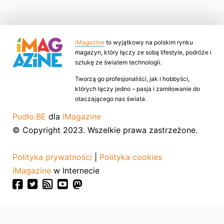
iMagazine
to wyjątkowy na polskim rynku
magazyn, który łączy ze sobą lifestyle, podróże i
sztukę ze światem technologii.
Tworzą go profesjonaliści, jak i hobbyści,
których łączy jedno – pasja i zamiłowanie do
otaczającego nas świata.
Pudło.BE
dla
iMagazine
© Copyright 2023. Wszelkie prawa zastrzeżone.
Polityka prywatności
|
Polityka cookies
iMagazine
w Internecie