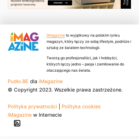
iMagazine
to wyjątkowy na polskim rynku
magazyn, który łączy ze sobą lifestyle, podróże i
sztukę ze światem technologii.
Tworzą go profesjonaliści, jak i hobbyści,
których łączy jedno – pasja i zamiłowanie do
otaczającego nas świata.
Pudło.BE
dla
iMagazine
© Copyright 2023. Wszelkie prawa zastrzeżone.
Polityka prywatności
|
Polityka cookies
iMagazine
w Internecie