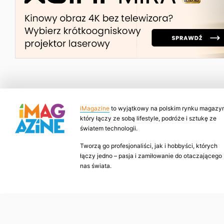
iMagazine
to wyjątkowy na polskim rynku magazyn
który łączy ze sobą lifestyle, podróże i sztukę ze
światem technologii.
Tworzą go profesjonaliści, jak i hobbyści, których
łączy jedno – pasja i zamiłowanie do otaczającego
nas świata.