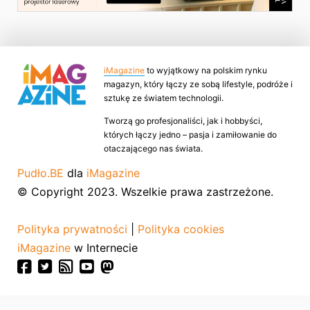
iMagazine
to wyjątkowy na polskim rynku
magazyn, który łączy ze sobą lifestyle, podróże i
sztukę ze światem technologii.
Tworzą go profesjonaliści, jak i hobbyści,
których łączy jedno – pasja i zamiłowanie do
otaczającego nas świata.
Pudło.BE
dla
iMagazine
© Copyright 2023. Wszelkie prawa zastrzeżone.
Polityka prywatności
|
Polityka cookies
iMagazine
w Internecie