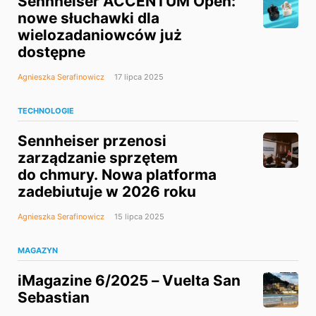
Sennheiser ACCENTUM Open:
nowe słuchawki dla
wielozadaniowców już
dostępne
Agnieszka Serafinowicz
17 lipca 2025
TECHNOLOGIE
Sennheiser przenosi
zarządzanie sprzętem
do chmury. Nowa platforma
zadebiutuje w 2026 roku
Agnieszka Serafinowicz
15 lipca 2025
MAGAZYN
iMagazine 6/2025 – Vuelta San
Sebastian