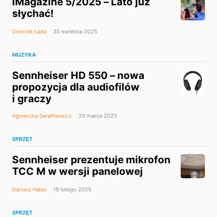
iMagazine 5/2025 – Lato już
słychać!
Dominik Łada
30 kwietnia 2025
MUZYKA
Sennheiser HD 550 – nowa
propozycja dla audiofilów
i graczy
Agnieszka Serafinowicz
20 marca 2025
SPRZĘT
Sennheiser prezentuje mikrofon
TCC M w wersji panelowej
Dariusz Hałas
19 lutego 2025
SPRZĘT