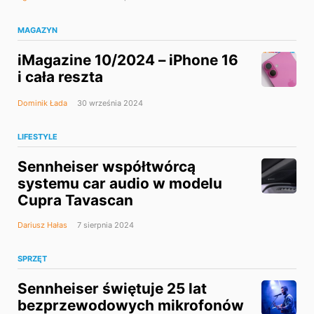
MAGAZYN
iMagazine 10/2024 – iPhone 16
i cała reszta
Dominik Łada
30 września 2024
LIFESTYLE
Sennheiser współtwórcą
systemu car audio w modelu
Cupra Tavascan
Dariusz Hałas
7 sierpnia 2024
SPRZĘT
Sennheiser świętuje 25 lat
bezprzewodowych mikrofonów