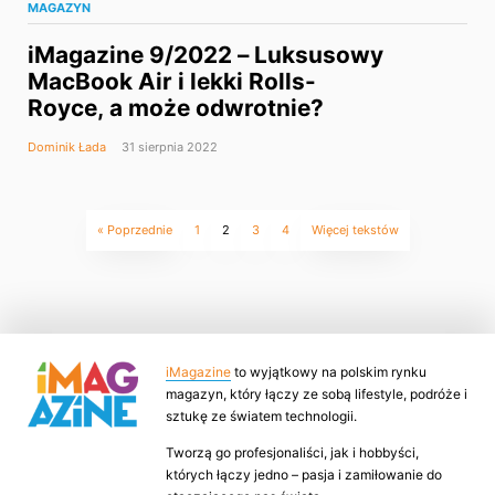
MAGAZYN
iMagazine 9/2022 – Luksusowy
MacBook Air i lekki Rolls-
Royce, a może odwrotnie?
Dominik Łada
31 sierpnia 2022
« Poprzednie
1
2
3
4
Więcej tekstów
iMagazine
to wyjątkowy na polskim rynku
magazyn, który łączy ze sobą lifestyle, podróże i
sztukę ze światem technologii.
Tworzą go profesjonaliści, jak i hobbyści,
których łączy jedno – pasja i zamiłowanie do