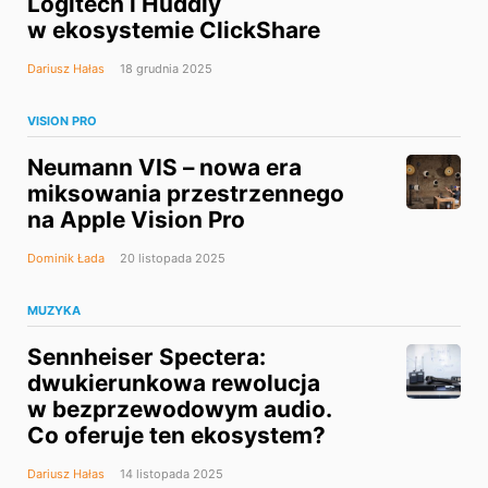
Logitech i Huddly
w ekosystemie ClickShare
Dariusz Hałas
18 grudnia 2025
VISION PRO
Neumann VIS – nowa era
miksowania przestrzennego
na Apple Vision Pro
Dominik Łada
20 listopada 2025
MUZYKA
Sennheiser Spectera:
dwukierunkowa rewolucja
w bezprzewodowym audio.
Co oferuje ten ekosystem?
Dariusz Hałas
14 listopada 2025