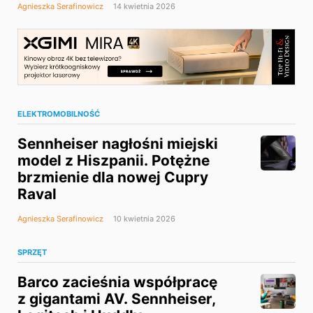
Agnieszka Serafinowicz
14 kwietnia 2026
ELEKTROMOBILNOŚĆ
Sennheiser nagłośni miejski
model z Hiszpanii. Potężne
brzmienie dla nowej Cupry
Raval
Agnieszka Serafinowicz
10 kwietnia 2026
SPRZĘT
Barco zacieśnia współpracę
z gigantami AV. Sennheiser,