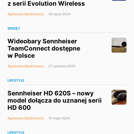
z serii Evolution Wireless
Agnieszka Serafinowicz
30 lipca 2024
SPRZĘT
Wideobary Sennheiser
TeamConnect dostępne
w Polsce
Agnieszka Serafinowicz
27 czerwca 2024
LIFESTYLE
Sennheiser HD 620S – nowy
model dołącza do uznanej serii
HD 600
Agnieszka Serafinowicz
13 maja 2024
LIFESTYLE