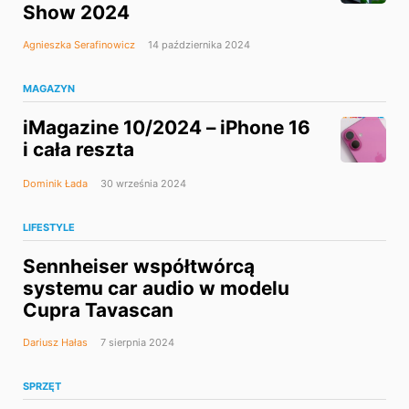
Show 2024
Agnieszka Serafinowicz
14 października 2024
MAGAZYN
iMagazine 10/2024 – iPhone 16
i cała reszta
Dominik Łada
30 września 2024
LIFESTYLE
Sennheiser współtwórcą
systemu car audio w modelu
Cupra Tavascan
Dariusz Hałas
7 sierpnia 2024
SPRZĘT