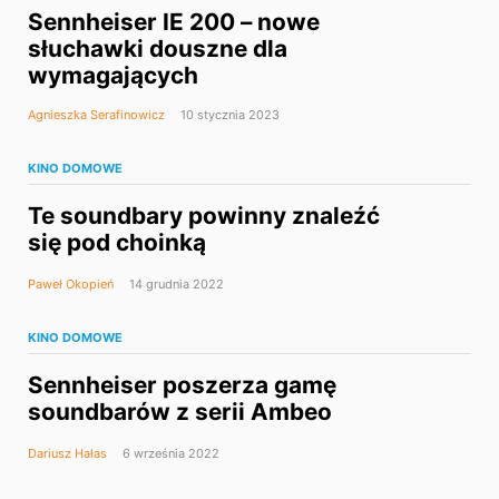
Sennheiser IE 200 – nowe
słuchawki douszne dla
wymagających
Agnieszka Serafinowicz
10 stycznia 2023
KINO DOMOWE
Te soundbary powinny znaleźć
się pod choinką
Paweł Okopień
14 grudnia 2022
KINO DOMOWE
Sennheiser poszerza gamę
soundbarów z serii Ambeo
Dariusz Hałas
6 września 2022