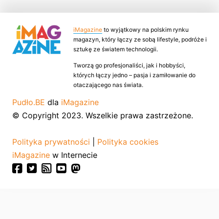
iMagazine
to wyjątkowy na polskim rynku
magazyn, który łączy ze sobą lifestyle, podróże i
sztukę ze światem technologii.
Tworzą go profesjonaliści, jak i hobbyści,
których łączy jedno – pasja i zamiłowanie do
otaczającego nas świata.
Pudło.BE
dla
iMagazine
© Copyright 2023. Wszelkie prawa zastrzeżone.
Polityka prywatności
|
Polityka cookies
iMagazine
w Internecie