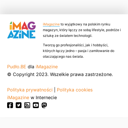
iMagazine
to wyjątkowy na polskim rynku
magazyn, który łączy ze sobą lifestyle, podróże i
sztukę ze światem technologii.
Tworzą go profesjonaliści, jak i hobbyści,
których łączy jedno – pasja i zamiłowanie do
otaczającego nas świata.
Pudło.BE
dla
iMagazine
© Copyright 2023. Wszelkie prawa zastrzeżone.
Polityka prywatności
|
Polityka cookies
iMagazine
w Internecie