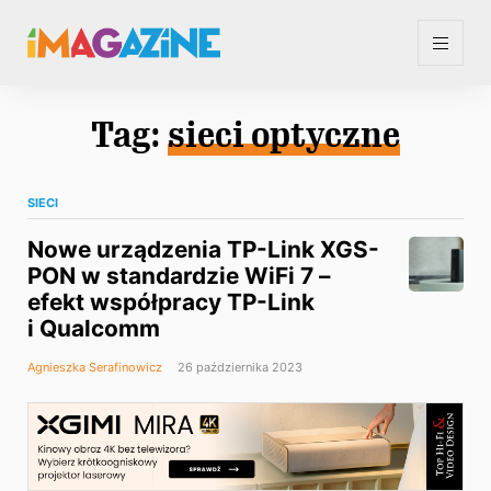
Tag:
sieci optyczne
SIECI
Nowe urządzenia TP-Link XGS-
PON w standardzie WiFi 7 –
efekt współpracy TP-Link
i Qualcomm
Agnieszka Serafinowicz
26 października 2023