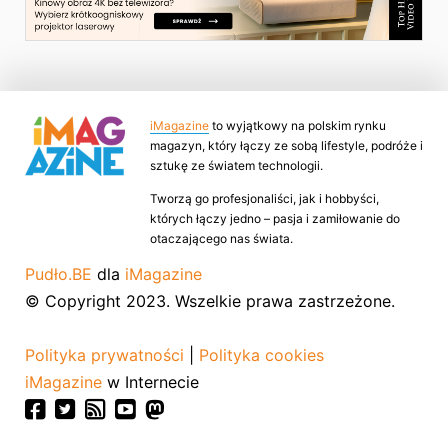
iMagazine
to wyjątkowy na polskim rynku
magazyn, który łączy ze sobą lifestyle, podróże i
sztukę ze światem technologii.
Tworzą go profesjonaliści, jak i hobbyści,
których łączy jedno – pasja i zamiłowanie do
otaczającego nas świata.
Pudło.BE
dla
iMagazine
© Copyright 2023. Wszelkie prawa zastrzeżone.
Polityka prywatności
|
Polityka cookies
iMagazine
w Internecie