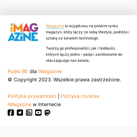
iMagazine
to wyjątkowy na polskim rynku
magazyn, który łączy ze sobą lifestyle, podróże i
sztukę ze światem technologii.
Tworzą go profesjonaliści, jak i hobbyści,
których łączy jedno – pasja i zamiłowanie do
otaczającego nas świata.
Pudło.BE
dla
iMagazine
© Copyright 2023. Wszelkie prawa zastrzeżone.
Polityka prywatności
|
Polityka cookies
iMagazine
w Internecie