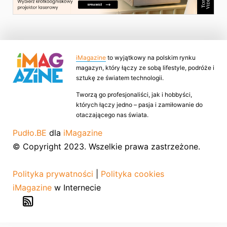
iMagazine
to wyjątkowy na polskim rynku
magazyn, który łączy ze sobą lifestyle, podróże i
sztukę ze światem technologii.
Tworzą go profesjonaliści, jak i hobbyści,
których łączy jedno – pasja i zamiłowanie do
otaczającego nas świata.
Pudło.BE
dla
iMagazine
© Copyright 2023. Wszelkie prawa zastrzeżone.
Polityka prywatności
|
Polityka cookies
iMagazine
w Internecie