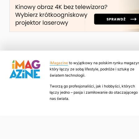
iMagazine
to wyjątkowy na polskim rynku magazyn
który łączy ze sobą lifestyle, podróże i sztukę ze
światem technologii.
Tworzą go profesjonaliści, jak i hobbyści, których
łączy jedno – pasja i zamiłowanie do otaczającego
nas świata.