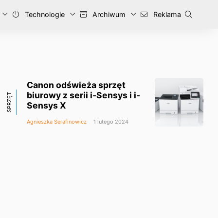
Technologie
Archiwum
Reklama
Canon odświeża sprzęt
biurowy z serii i-Sensys i i-
SPRZĘT
Sensys X
Agnieszka Serafinowicz
1 lutego 2024