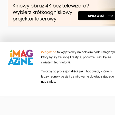
iMagazine
to wyjątkowy na polskim rynku magazyn
który łączy ze sobą lifestyle, podróże i sztukę ze
światem technologii.
Tworzą go profesjonaliści, jak i hobbyści, których
łączy jedno – pasja i zamiłowanie do otaczającego
nas świata.