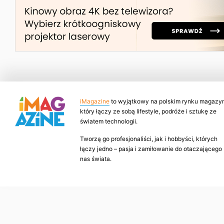
iMagazine
to wyjątkowy na polskim rynku magazyn
który łączy ze sobą lifestyle, podróże i sztukę ze
światem technologii.
Tworzą go profesjonaliści, jak i hobbyści, których
łączy jedno – pasja i zamiłowanie do otaczającego
nas świata.