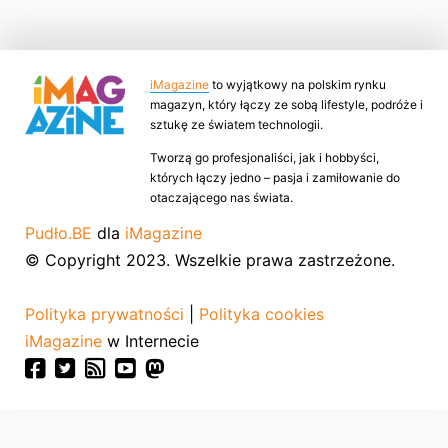
iMagazine
to wyjątkowy na polskim rynku
magazyn, który łączy ze sobą lifestyle, podróże i
sztukę ze światem technologii.
Tworzą go profesjonaliści, jak i hobbyści,
których łączy jedno – pasja i zamiłowanie do
otaczającego nas świata.
Pudło.BE
dla
iMagazine
© Copyright 2023. Wszelkie prawa zastrzeżone.
Polityka prywatności
|
Polityka cookies
iMagazine
w Internecie