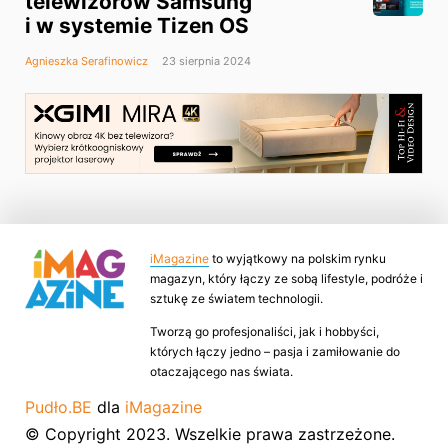
telewizorów Samsung
i w systemie Tizen OS
Agnieszka Serafinowicz
23 sierpnia 2024
iMagazine
to wyjątkowy na polskim rynku
magazyn, który łączy ze sobą lifestyle, podróże i
sztukę ze światem technologii.
Tworzą go profesjonaliści, jak i hobbyści,
których łączy jedno – pasja i zamiłowanie do
otaczającego nas świata.
Pudło.BE
dla
iMagazine
© Copyright 2023. Wszelkie prawa zastrzeżone.