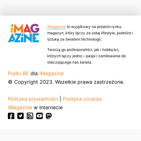
iMagazine
to wyjątkowy na polskim rynku
magazyn, który łączy ze sobą lifestyle, podróże i
sztukę ze światem technologii.
Tworzą go profesjonaliści, jak i hobbyści,
których łączy jedno – pasja i zamiłowanie do
otaczającego nas świata.
Pudło.BE
dla
iMagazine
© Copyright 2023. Wszelkie prawa zastrzeżone.
Polityka prywatności
|
Polityka cookies
iMagazine
w Internecie