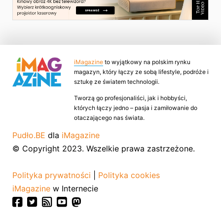
iMagazine
to wyjątkowy na polskim rynku
magazyn, który łączy ze sobą lifestyle, podróże i
sztukę ze światem technologii.
Tworzą go profesjonaliści, jak i hobbyści,
których łączy jedno – pasja i zamiłowanie do
otaczającego nas świata.
Pudło.BE
dla
iMagazine
© Copyright 2023. Wszelkie prawa zastrzeżone.
Polityka prywatności
|
Polityka cookies
iMagazine
w Internecie