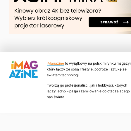
iMagazine
to wyjątkowy na polskim rynku magazyn
który łączy ze sobą lifestyle, podróże i sztukę ze
światem technologii.
Tworzą go profesjonaliści, jak i hobbyści, których
łączy jedno – pasja i zamiłowanie do otaczającego
nas świata.