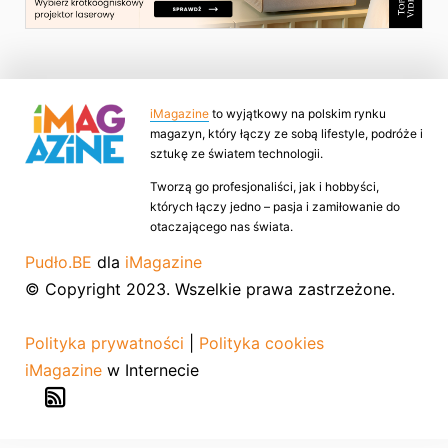
iMagazine
to wyjątkowy na polskim rynku
magazyn, który łączy ze sobą lifestyle, podróże i
sztukę ze światem technologii.
Tworzą go profesjonaliści, jak i hobbyści,
których łączy jedno – pasja i zamiłowanie do
otaczającego nas świata.
Pudło.BE
dla
iMagazine
© Copyright 2023. Wszelkie prawa zastrzeżone.
Polityka prywatności
|
Polityka cookies
iMagazine
w Internecie