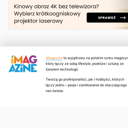
iMagazine
to wyjątkowy na polskim rynku magazyn
który łączy ze sobą lifestyle, podróże i sztukę ze
światem technologii.
Tworzą go profesjonaliści, jak i hobbyści, których
łączy jedno – pasja i zamiłowanie do otaczającego
nas świata.