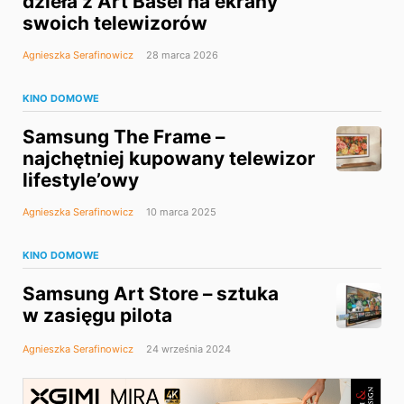
dzieła z Art Basel na ekrany
swoich telewizorów
Agnieszka Serafinowicz
28 marca 2026
KINO DOMOWE
Samsung The Frame –
najchętniej kupowany telewizor
lifestyle’owy
Agnieszka Serafinowicz
10 marca 2025
KINO DOMOWE
Samsung Art Store – sztuka
w zasięgu pilota
Agnieszka Serafinowicz
24 września 2024