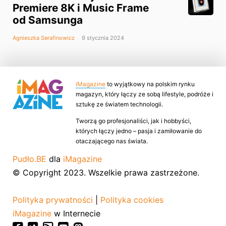
Premiere 8K i Music Frame
od Samsunga
Agnieszka Serafinowicz
9 stycznia 2024
iMagazine
to wyjątkowy na polskim rynku
magazyn, który łączy ze sobą lifestyle, podróże i
sztukę ze światem technologii.
Tworzą go profesjonaliści, jak i hobbyści,
których łączy jedno – pasja i zamiłowanie do
otaczającego nas świata.
Pudło.BE
dla
iMagazine
© Copyright 2023. Wszelkie prawa zastrzeżone.
Polityka prywatności
|
Polityka cookies
iMagazine
w Internecie