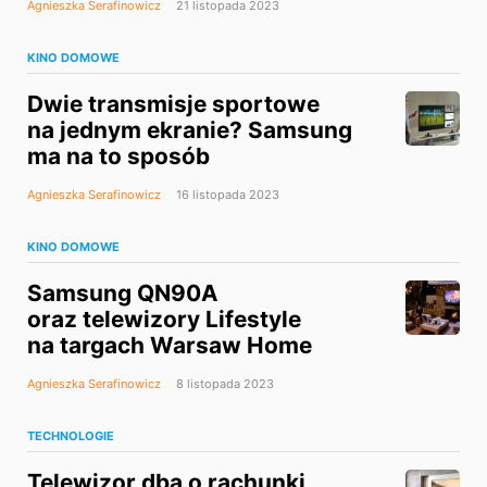
Agnieszka Serafinowicz
21 listopada 2023
KINO DOMOWE
Dwie transmisje sportowe
na jednym ekranie? Samsung
ma na to sposób
Agnieszka Serafinowicz
16 listopada 2023
KINO DOMOWE
Samsung QN90A
oraz telewizory Lifestyle
na targach Warsaw Home
Agnieszka Serafinowicz
8 listopada 2023
TECHNOLOGIE
Telewizor dba o rachunki