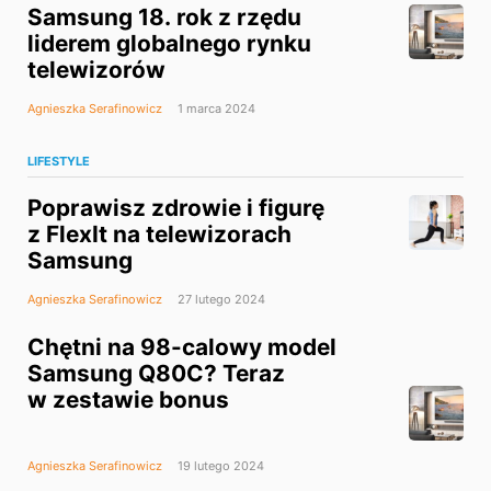
Samsung 18. rok z rzędu
liderem globalnego rynku
telewizorów
Agnieszka Serafinowicz
1 marca 2024
LIFESTYLE
Poprawisz zdrowie i figurę
z FlexIt na telewizorach
Samsung
Agnieszka Serafinowicz
27 lutego 2024
Chętni na 98-calowy model
Samsung Q80C? Teraz
w zestawie bonus
Agnieszka Serafinowicz
19 lutego 2024