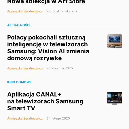
Nowa kolekcja w Art Store
Agnieszka Serafinowicz
23 października 2025
AKTUALNOŚCI
Polacy pokochali sztuczną
inteligencję w telewizorach
Samsung: Vision AI zmienia
domową rozrywkę
Agnieszka Serafinowicz
25 kwietnia 2025
KINO DOMOWE
Aplikacja CANAL+
na telewizorach Samsung
Smart TV
Agnieszka Serafinowicz
24 lutego 2025