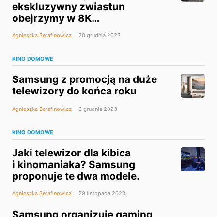
ekskluzywny zwiastun
obejrzymy w 8K
na telewizorach Samsung
Agnieszka Serafinowicz
20 grudnia 2023
KINO DOMOWE
Samsung z promocją na duże
telewizory do końca roku
Agnieszka Serafinowicz
6 grudnia 2023
KINO DOMOWE
Jaki telewizor dla kibica
i kinomaniaka? Samsung
proponuje te dwa modele.
Agnieszka Serafinowicz
29 listopada 2023
Samsung organizuje gaming