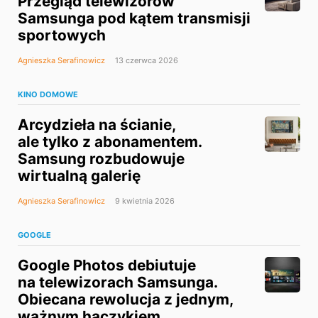
Przegląd telewizorów
Samsunga pod kątem transmisji
sportowych
Agnieszka Serafinowicz
13 czerwca 2026
KINO DOMOWE
Arcydzieła na ścianie,
ale tylko z abonamentem.
Samsung rozbudowuje
wirtualną galerię
Agnieszka Serafinowicz
9 kwietnia 2026
GOOGLE
Google Photos debiutuje
na telewizorach Samsunga.
Obiecana rewolucja z jednym,
ważnym haczykiem