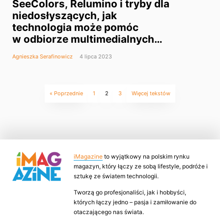
SeeColors, Relumino i tryby dla
niedosłyszących, jak
technologia może pomóc
w odbiorze multimedialnych
treści?
Agnieszka Serafinowicz
4 lipca 2023
« Poprzednie
1
2
3
Więcej tekstów
iMagazine
to wyjątkowy na polskim rynku
magazyn, który łączy ze sobą lifestyle, podróże i
sztukę ze światem technologii.
Tworzą go profesjonaliści, jak i hobbyści,
których łączy jedno – pasja i zamiłowanie do
otaczającego nas świata.