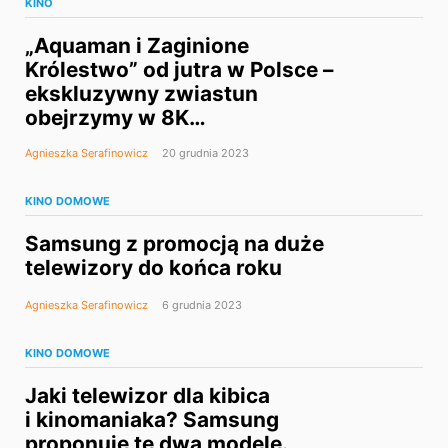
KINO
„Aquaman i Zaginione
Królestwo” od jutra w Polsce –
ekskluzywny zwiastun
obejrzymy w 8K
na telewizorach Samsung
Agnieszka Serafinowicz
20 grudnia 2023
KINO DOMOWE
Samsung z promocją na duże
telewizory do końca roku
Agnieszka Serafinowicz
6 grudnia 2023
KINO DOMOWE
Jaki telewizor dla kibica
i kinomaniaka? Samsung
proponuje te dwa modele.