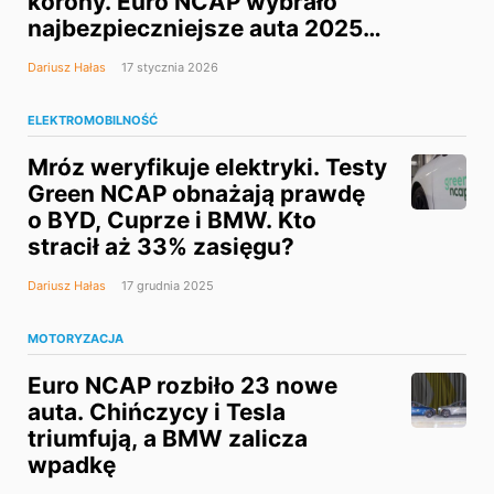
korony. Euro NCAP wybrało
najbezpieczniejsze auta 2025
roku
Dariusz Hałas
17 stycznia 2026
ELEKTROMOBILNOŚĆ
Mróz weryfikuje elektryki. Testy
Green NCAP obnażają prawdę
o BYD, Cuprze i BMW. Kto
stracił aż 33% zasięgu?
Dariusz Hałas
17 grudnia 2025
MOTORYZACJA
Euro NCAP rozbiło 23 nowe
auta. Chińczycy i Tesla
triumfują, a BMW zalicza
wpadkę