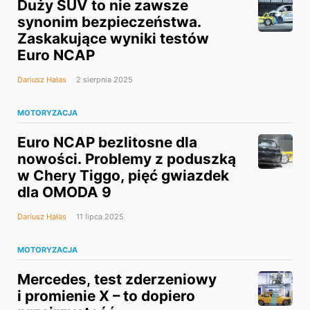
Duży SUV to nie zawsze
synonim bezpieczeństwa.
Zaskakujące wyniki testów
Euro NCAP
Dariusz Hałas
2 sierpnia 2025
MOTORYZACJA
Euro NCAP bezlitosne dla
nowości. Problemy z poduszką
w Chery Tiggo, pięć gwiazdek
dla OMODA 9
Dariusz Hałas
11 lipca 2025
MOTORYZACJA
Mercedes, test zderzeniowy
i promienie X – to dopiero