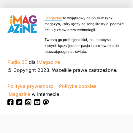
iMagazine
to wyjątkowy na polskim rynku
magazyn, który łączy ze sobą lifestyle, podróże i
sztukę ze światem technologii.
Tworzą go profesjonaliści, jak i hobbyści,
których łączy jedno – pasja i zamiłowanie do
otaczającego nas świata.
Pudło.BE
dla
iMagazine
© Copyright 2023. Wszelkie prawa zastrzeżone.
Polityka prywatności
|
Polityka cookies
iMagazine
w Internecie