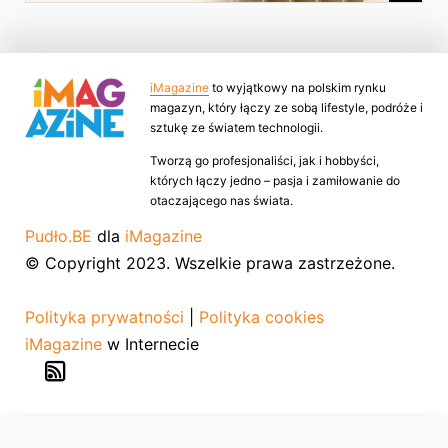
iMagazine
to wyjątkowy na polskim rynku
magazyn, który łączy ze sobą lifestyle, podróże i
sztukę ze światem technologii.
Tworzą go profesjonaliści, jak i hobbyści,
których łączy jedno – pasja i zamiłowanie do
otaczającego nas świata.
Pudło.BE
dla
iMagazine
© Copyright 2023. Wszelkie prawa zastrzeżone.
Polityka prywatności
|
Polityka cookies
iMagazine
w Internecie