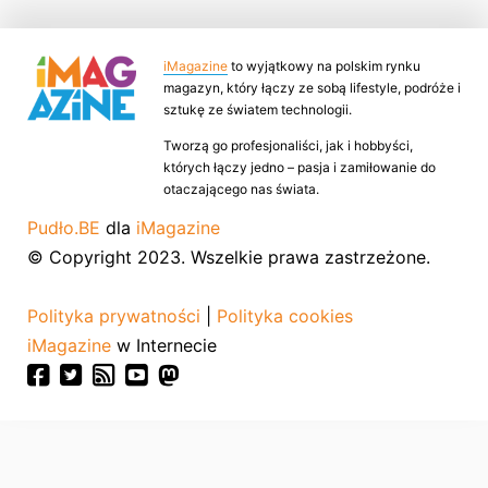
iMagazine
to wyjątkowy na polskim rynku
magazyn, który łączy ze sobą lifestyle, podróże i
sztukę ze światem technologii.
Tworzą go profesjonaliści, jak i hobbyści,
których łączy jedno – pasja i zamiłowanie do
otaczającego nas świata.
Pudło.BE
dla
iMagazine
© Copyright 2023. Wszelkie prawa zastrzeżone.
Polityka prywatności
|
Polityka cookies
iMagazine
w Internecie