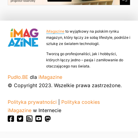
iMagazine
to wyjątkowy na polskim rynku
magazyn, który łączy ze sobą lifestyle, podróże i
sztukę ze światem technologii.
Tworzą go profesjonaliści, jak i hobbyści,
których łączy jedno – pasja i zamiłowanie do
otaczającego nas świata.
Pudło.BE
dla
iMagazine
© Copyright 2023. Wszelkie prawa zastrzeżone.
Polityka prywatności
|
Polityka cookies
iMagazine
w Internecie