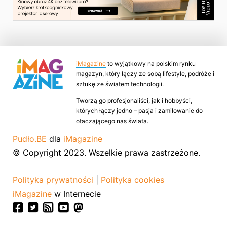
iMagazine
to wyjątkowy na polskim rynku
magazyn, który łączy ze sobą lifestyle, podróże i
sztukę ze światem technologii.
Tworzą go profesjonaliści, jak i hobbyści,
których łączy jedno – pasja i zamiłowanie do
otaczającego nas świata.
Pudło.BE
dla
iMagazine
© Copyright 2023. Wszelkie prawa zastrzeżone.
Polityka prywatności
|
Polityka cookies
iMagazine
w Internecie