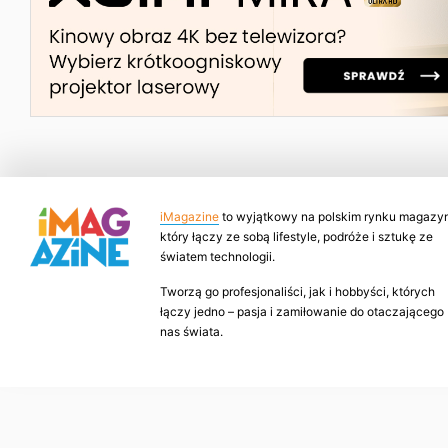
iMagazine
to wyjątkowy na polskim rynku magazyn
który łączy ze sobą lifestyle, podróże i sztukę ze
światem technologii.
Tworzą go profesjonaliści, jak i hobbyści, których
łączy jedno – pasja i zamiłowanie do otaczającego
nas świata.