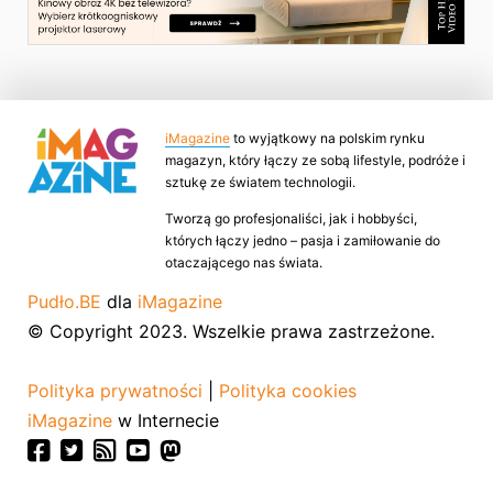
iMagazine
to wyjątkowy na polskim rynku
magazyn, który łączy ze sobą lifestyle, podróże i
sztukę ze światem technologii.
Tworzą go profesjonaliści, jak i hobbyści,
których łączy jedno – pasja i zamiłowanie do
otaczającego nas świata.
Pudło.BE
dla
iMagazine
© Copyright 2023. Wszelkie prawa zastrzeżone.
Polityka prywatności
|
Polityka cookies
iMagazine
w Internecie