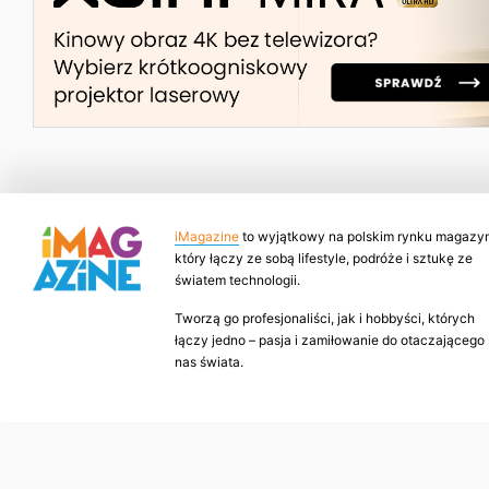
iMagazine
to wyjątkowy na polskim rynku magazyn
który łączy ze sobą lifestyle, podróże i sztukę ze
światem technologii.
Tworzą go profesjonaliści, jak i hobbyści, których
łączy jedno – pasja i zamiłowanie do otaczającego
nas świata.