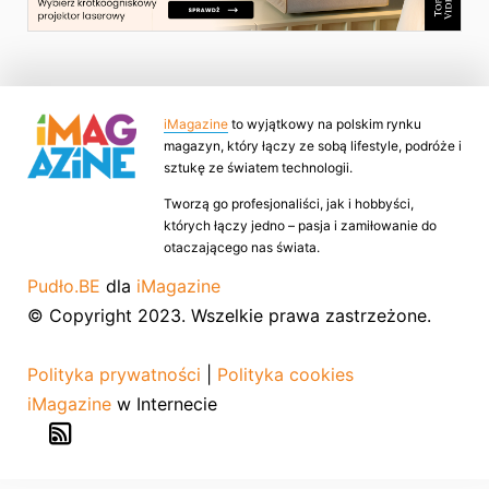
iMagazine
to wyjątkowy na polskim rynku
magazyn, który łączy ze sobą lifestyle, podróże i
sztukę ze światem technologii.
Tworzą go profesjonaliści, jak i hobbyści,
których łączy jedno – pasja i zamiłowanie do
otaczającego nas świata.
Pudło.BE
dla
iMagazine
© Copyright 2023. Wszelkie prawa zastrzeżone.
Polityka prywatności
|
Polityka cookies
iMagazine
w Internecie