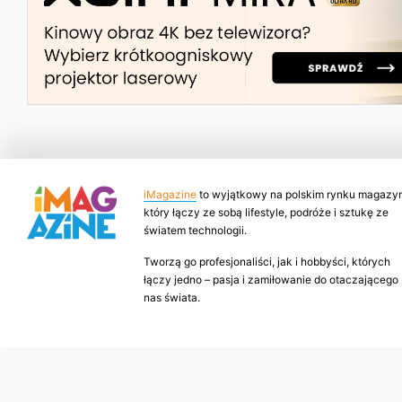
iMagazine
to wyjątkowy na polskim rynku magazyn
który łączy ze sobą lifestyle, podróże i sztukę ze
światem technologii.
Tworzą go profesjonaliści, jak i hobbyści, których
łączy jedno – pasja i zamiłowanie do otaczającego
nas świata.