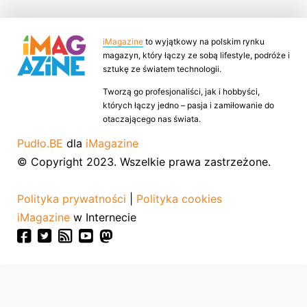
iMagazine
to wyjątkowy na polskim rynku
magazyn, który łączy ze sobą lifestyle, podróże i
sztukę ze światem technologii.
Tworzą go profesjonaliści, jak i hobbyści,
których łączy jedno – pasja i zamiłowanie do
otaczającego nas świata.
Pudło.BE
dla
iMagazine
© Copyright 2023. Wszelkie prawa zastrzeżone.
Polityka prywatności
|
Polityka cookies
iMagazine
w Internecie