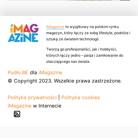
iMagazine
to wyjątkowy na polskim rynku
magazyn, który łączy ze sobą lifestyle, podróże i
sztukę ze światem technologii.
Tworzą go profesjonaliści, jak i hobbyści,
których łączy jedno – pasja i zamiłowanie do
otaczającego nas świata.
Pudło.BE
dla
iMagazine
© Copyright 2023. Wszelkie prawa zastrzeżone.
Polityka prywatności
|
Polityka cookies
iMagazine
w Internecie