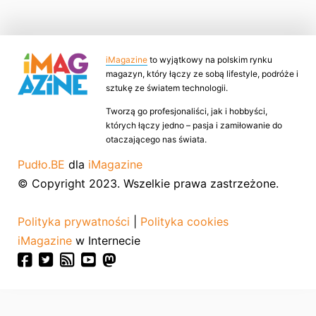
iMagazine
to wyjątkowy na polskim rynku
magazyn, który łączy ze sobą lifestyle, podróże i
sztukę ze światem technologii.
Tworzą go profesjonaliści, jak i hobbyści,
których łączy jedno – pasja i zamiłowanie do
otaczającego nas świata.
Pudło.BE
dla
iMagazine
© Copyright 2023. Wszelkie prawa zastrzeżone.
Polityka prywatności
|
Polityka cookies
iMagazine
w Internecie