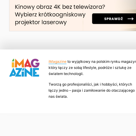
iMagazine
to wyjątkowy na polskim rynku magazyn
który łączy ze sobą lifestyle, podróże i sztukę ze
światem technologii.
Tworzą go profesjonaliści, jak i hobbyści, których
łączy jedno – pasja i zamiłowanie do otaczającego
nas świata.