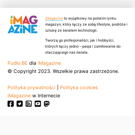
iMagazine
to wyjątkowy na polskim rynku
magazyn, który łączy ze sobą lifestyle, podróże i
sztukę ze światem technologii.
Tworzą go profesjonaliści, jak i hobbyści,
których łączy jedno – pasja i zamiłowanie do
otaczającego nas świata.
Pudło.BE
dla
iMagazine
© Copyright 2023. Wszelkie prawa zastrzeżone.
Polityka prywatności
|
Polityka cookies
iMagazine
w Internecie