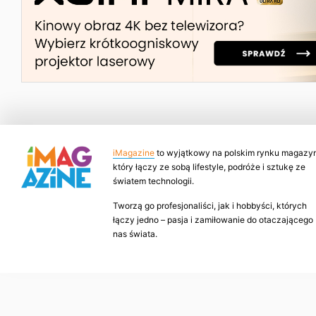
iMagazine
to wyjątkowy na polskim rynku magazyn
który łączy ze sobą lifestyle, podróże i sztukę ze
światem technologii.
Tworzą go profesjonaliści, jak i hobbyści, których
łączy jedno – pasja i zamiłowanie do otaczającego
nas świata.