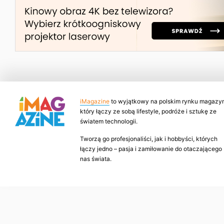
iMagazine
to wyjątkowy na polskim rynku magazyn
który łączy ze sobą lifestyle, podróże i sztukę ze
światem technologii.
Tworzą go profesjonaliści, jak i hobbyści, których
łączy jedno – pasja i zamiłowanie do otaczającego
nas świata.