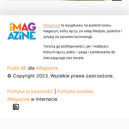
iMagazine
to wyjątkowy na polskim rynku
magazyn, który łączy ze sobą lifestyle, podróże i
sztukę ze światem technologii.
Tworzą go profesjonaliści, jak i hobbyści,
których łączy jedno – pasja i zamiłowanie do
otaczającego nas świata.
Pudło.BE
dla
iMagazine
© Copyright 2023. Wszelkie prawa zastrzeżone.
Polityka prywatności
|
Polityka cookies
iMagazine
w Internecie