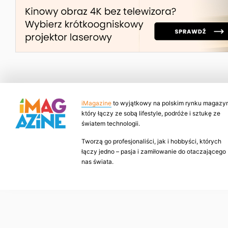
iMagazine
to wyjątkowy na polskim rynku magazyn
który łączy ze sobą lifestyle, podróże i sztukę ze
światem technologii.
Tworzą go profesjonaliści, jak i hobbyści, których
łączy jedno – pasja i zamiłowanie do otaczającego
nas świata.