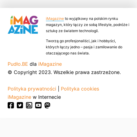
iMagazine
to wyjątkowy na polskim rynku
magazyn, który łączy ze sobą lifestyle, podróże i
sztukę ze światem technologii.
Tworzą go profesjonaliści, jak i hobbyści,
których łączy jedno – pasja i zamiłowanie do
otaczającego nas świata.
Pudło.BE
dla
iMagazine
© Copyright 2023. Wszelkie prawa zastrzeżone.
Polityka prywatności
|
Polityka cookies
iMagazine
w Internecie