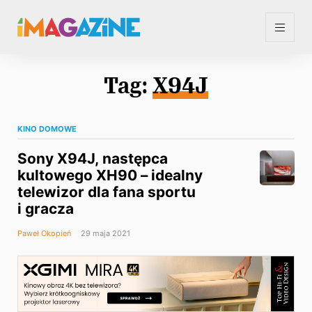
Tag:
X94J
KINO DOMOWE
Sony X94J, następca
kultowego XH90 – idealny
telewizor dla fana sportu
i gracza
Paweł Okopień
29 maja 2021