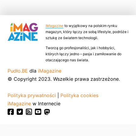
iMagazine
to wyjątkowy na polskim rynku
magazyn, który łączy ze sobą lifestyle, podróże i
sztukę ze światem technologii.
Tworzą go profesjonaliści, jak i hobbyści,
których łączy jedno – pasja i zamiłowanie do
otaczającego nas świata.
Pudło.BE
dla
iMagazine
© Copyright 2023. Wszelkie prawa zastrzeżone.
Polityka prywatności
|
Polityka cookies
iMagazine
w Internecie