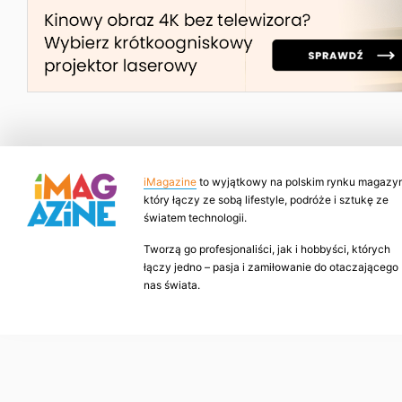
iMagazine
to wyjątkowy na polskim rynku magazyn
który łączy ze sobą lifestyle, podróże i sztukę ze
światem technologii.
Tworzą go profesjonaliści, jak i hobbyści, których
łączy jedno – pasja i zamiłowanie do otaczającego
nas świata.