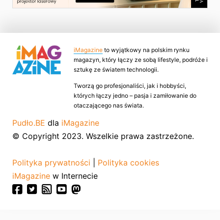
iMagazine
to wyjątkowy na polskim rynku
magazyn, który łączy ze sobą lifestyle, podróże i
sztukę ze światem technologii.
Tworzą go profesjonaliści, jak i hobbyści,
których łączy jedno – pasja i zamiłowanie do
otaczającego nas świata.
Pudło.BE
dla
iMagazine
© Copyright 2023. Wszelkie prawa zastrzeżone.
Polityka prywatności
|
Polityka cookies
iMagazine
w Internecie